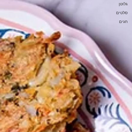
גלוטן
סלטים
חגים