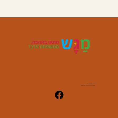
טלפון:
03-6192196
כתובת: בן ציון גאליס 59, פתח-תקווה