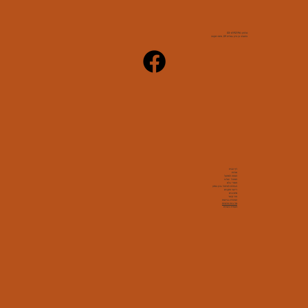
טלפון:
03-6192196
כתובת: בן ציון גאליס 59, פתח-תקווה
דף הבית
אודות
הצצה למפעל
האוכל שלנו
חומרי גלם
הנחיות לטיפול נכון במזון
רישוי ותקנים
מתכונים
צור קשר
הצהרת נגישות
מדיניות פרטיות
תעודת כשרות