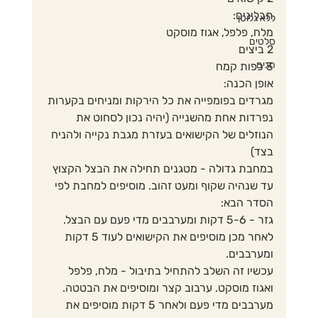
תבלינים:
ללא גלוטן
מלח, פלפל, אגוז מוסקט
סלטים
2 ביצים
חגים
3 כפות קמח
אופן הכנה:
מגרדים בפומפייה את כל הירקות ומניחים בקערות 
נפרדות אחת מהשנייה (יהיה נכון לסחוט את 
הנוזלים של הקישואים בעזרת מגבת נקייה ולהניח 
בצד)
במחבת גדולה - מטגנים תחילה את הבצל הקצוץ 
עד שנהיה שקוף ומעט זהוב. מוסיפים למחבת לפי 
הסדר הבא:
גזר - 5-6 דקות ומערבבים מדי פעם עם הבצל.
לאחר מכן מוסיפים את הקישואים לעוד 5 דקות 
ומערבבים.
עכשיו זה השלב להתחיל בתיבול - מלח, פלפל 
ואגוז מוסקט. ערבוב קצר ומוסיפים את הבטטה. 
מערבבים מדי פעם ולאחר 5 דקות מוסיפים את 